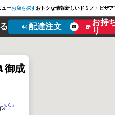
ニュー
お店を探す
おトクな情報
新しいドミノ・ピザ
ア
お持
る
配達注文
OR
り
ZA 御成
こちら」
-5