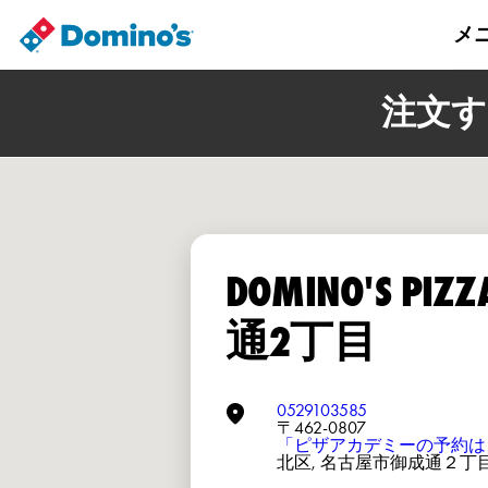
メ
注文す
DOMINO'S PIZ
通2丁目
0529103585
〒462-0807
「ピザアカデミーの予約は
北区, 名古屋市御成通２丁目