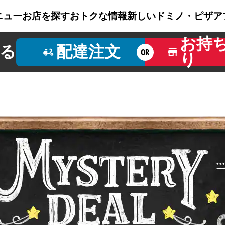
ニュー
お店を探す
おトクな情報
新しいドミノ・ピザ
ア
お持
る
配達注文
OR
り