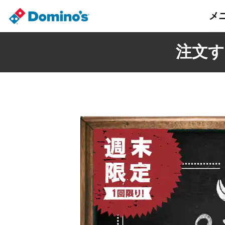
メ
注文す