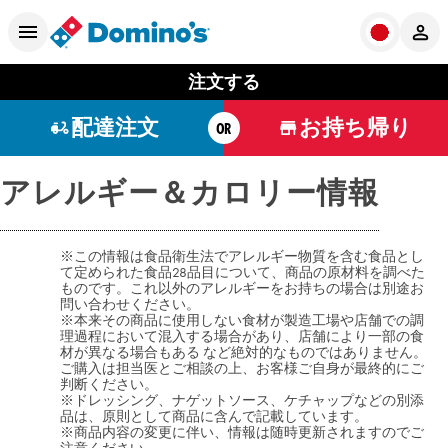
注文する
配達注文
お持ち帰り
OR
アレルギー＆カロリー情報
※この情報は食品衛生法でアレルギー物質を含む食品とし
て定められた食品28品目について、商品の原材料を調べた
ものです。これ以外の
アレルギーをお持ちの場合は別途お
問い合わせください。
※本来その商品に使用しない食材が製造工場や店舗での調
理過程において混入する場合があり、店舗により一部の食
材が異なる場合もある など絶対的なものではありません。
ご購入は担当医とご相談の上、お客様ご自身が最終的にご
判断ください。
※ドレッシング、ナゲットソース、ケチャップなどの別添
品は、原則として商品に含んで記載しています。
※商品内容の変更に伴い、情報は随時更新されますのでご