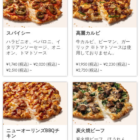
スパイシー
高麗カルビ
ハラピニオ、ペパロニ、イ
牛カルビ、ピーマン、ガー
タリアンソーセージ、オニ
リック ※トマトソースは使
オン、トマトソース
用しておりません。
¥1,740 (税込) ~
¥2,020 (税込) ~
¥1,950 (税込) ~
¥2,230 (税込) ~
注文する
注文する
¥2,510 (税込) ~
¥2,720 (税込) ~
ニューオーリンズBBQチ
炭火焼ビーフ
キン
炭火焼ビーフ、ほうれん