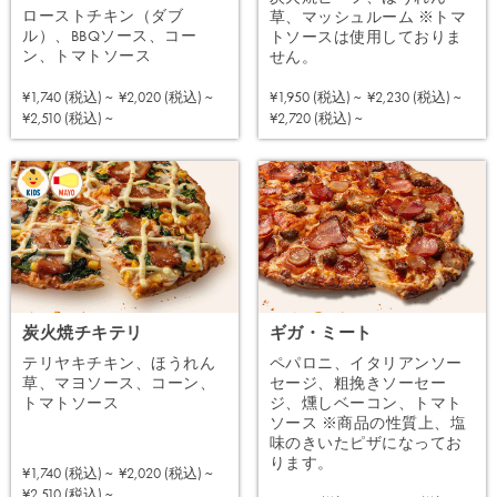
ローストチキン（ダブ
草、マッシュルーム ※トマ
ル）、BBQソース、コー
トソースは使用しておりま
ン、トマトソース
せん。
¥1,740 (税込) ~
¥2,020 (税込) ~
¥1,950 (税込) ~
¥2,230 (税込) ~
注文する
注文する
¥2,510 (税込) ~
¥2,720 (税込) ~
炭火焼チキテリ
ギガ・ミート
テリヤキチキン、ほうれん
ペパロニ、イタリアンソー
草、マヨソース、コーン、
セージ、粗挽きソーセー
トマトソース
ジ、燻しベーコン、トマト
ソース ※商品の性質上、塩
味のきいたピザになってお
ります。
¥1,740 (税込) ~
¥2,020 (税込) ~
注文する
¥2,510 (税込) ~