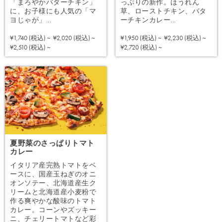
「まろやかバターチキン」
っぷりの新作。ほうれん
に、お子様にも人気の「マ
草、ローストチキン、バタ
ヨじゃが」...
ーチキンカレー...
¥1,740 (税込) ~
¥2,020 (税込) ~
¥1,950 (税込) ~
¥2,230 (税込) ~
注文する
注文する
¥2,510 (税込) ~
¥2,720 (税込) ~
夏野菜のさっぱりトマト
カレー
イタリア産完熟トマトをベ
ースに、国産玉ねぎのオニ
オンソテー、北海道産生ク
リームと北海道産小麦粉で
作る爽やかな酸味のトマト
カレー。コーンやズッキー
ニ、チェリートマトなど彩