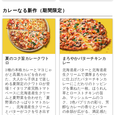
カレーなる新作（期間限定）
夏のコク旨カレークワト
まろやかバターチキンカ
ロ
レー
2種の本格カレーとマヨじゃ
北海道産バターと北海道産
がと高麗カルビを合わせ
生クリームで濃厚まろやか
た、大人から子供まで楽し
に仕上げたバターチキンカ
める夏限定のクワトロが登
レーにこだわりのトッピン
場！イタリア産完熟トマト
グを重ねた一枚。ほうれん
ベースに北海道産生クリー
草とローストチキンの旨
ムと夏野菜を合わせた「夏
み、マッシュルームのコ
野菜のさっぱりトマトカレ
ク、2色パプリカの彩り。芳
ー」、北海道産生クリーム
醇なカレーの香りとバター
とバターがコクを引き出す
の余韻が広がる、満足感た