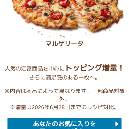
トッピング増量！
人気の定番商品を中心に
さらに満足感のある一枚へ。
※内容は商品によって異なります。一部商品対象
外。
※増量は
年
月
日までのレシピ対比。
2026
6
28
あなたのお気に入りを