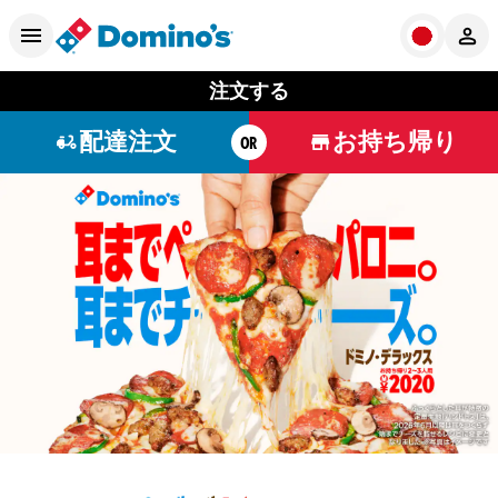
注文する
配達注文
お持ち帰り
OR