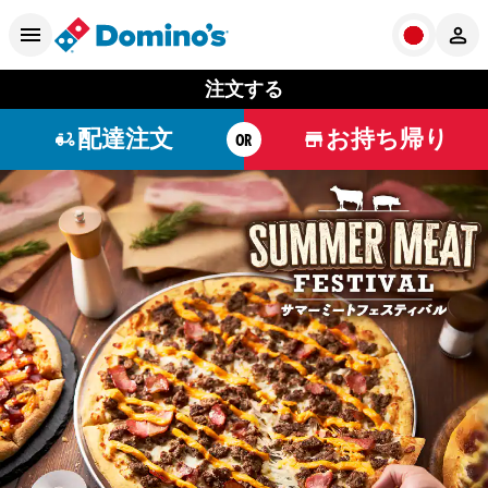
注文する
配達注文
お持ち帰り
OR