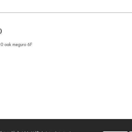
）
ak meguro 6F