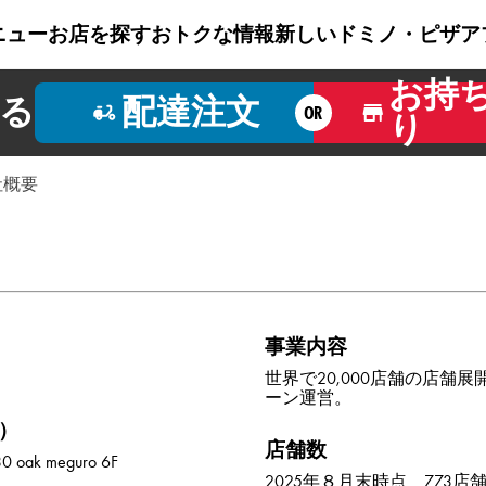
ニュー
お店を探す
おトクな情報
新しいドミノ・ピザ
ア
お持
る
配達注文
OR
り
社概要
事業内容
世界で20,000店舗の店舗
ーン運営。
）
店舗数
ak meguro 6F
2025年８月末時点 773店