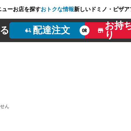
ニュー
お店を探す
おトクな情報
新しいドミノ・ピザ
ア
お持
る
配達注文
OR
り
せん