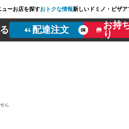
ニュー
お店を探す
おトクな情報
新しいドミノ・ピザ
ア
お持
る
配達注文
OR
り
せん