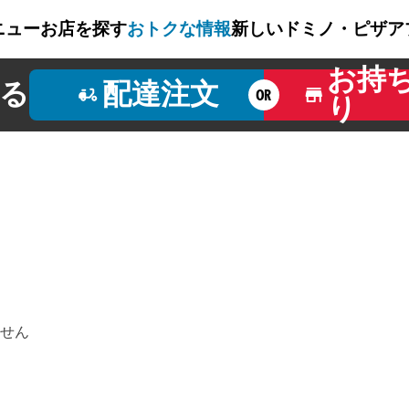
ニュー
お店を探す
おトクな情報
新しいドミノ・ピザ
ア
お持
る
配達注文
OR
り
せん