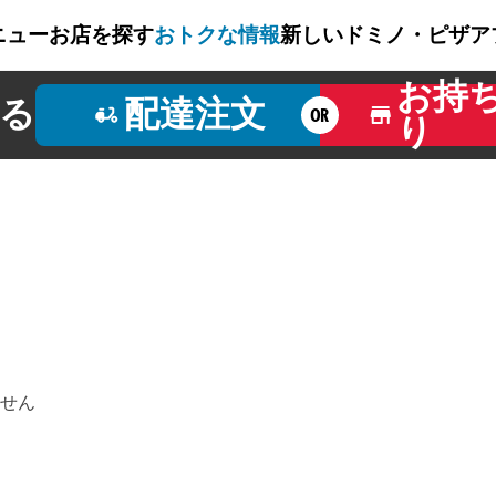
ニュー
お店を探す
おトクな情報
新しいドミノ・ピザ
ア
お持
る
配達注文
OR
り
せん