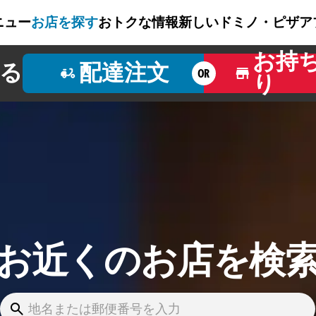
ニュー
お店を探す
おトクな情報
新しいドミノ・ピザ
ア
お持
る
配達注文
OR
り
お近くのお店を検