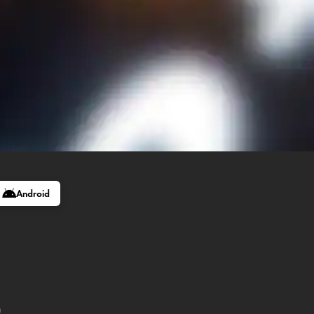
Android
記