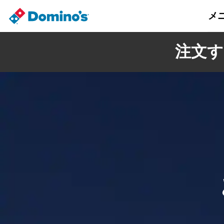
メ
注文す