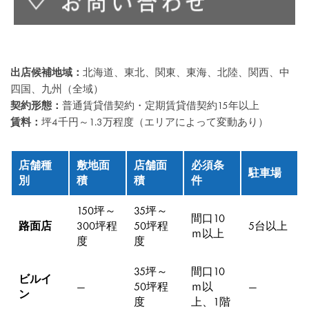
出店候補地域：
北海道、東北、関東、東海、北陸、関西、中
四国、九州（全域）
契約形態：
普通賃貸借契約・定期賃貸借契約15年以上
賃料：
坪4千円～1.3万程度（エリアによって変動あり）
店舗種
敷地面
店舗面
必須条
駐車場
別
積
積
件
150坪～
35坪～
間口10
路面店
300坪程
50坪程
5台以上
ｍ以上
度
度
35坪～
間口10
ビルイ
―
50坪程
ｍ以
―
ン
度
上、1階