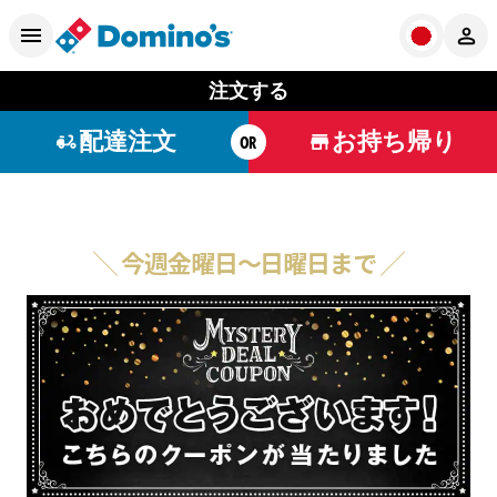
注文する
配達注文
お持ち帰り
OR
╲ 今週金曜日～日曜日まで ╱