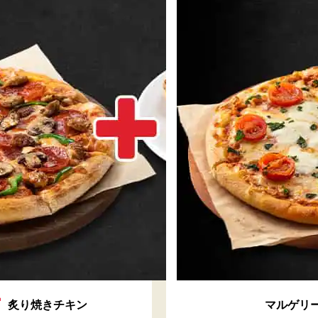
+
炙り焼きチキン
マルゲリ