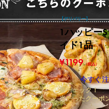
【デリバリー】
1ハッピー
イド1品
¥1199
（税込）
今すぐ
要チェック！
当たったクーポ