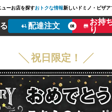
ニュー
お店を探す
おトクな情報
新しいドミノ・ピザ
ア
お持
る
配達注文
OR
り
╲ 祝日限定！ ╱