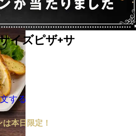
Sサイズピザ+サ
注文する
ンは本日限定！