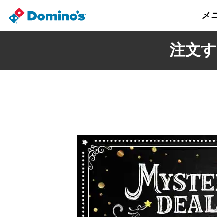
メ
注文す