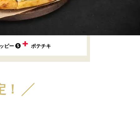
+
ッピー
ポテチキ
！ ╱