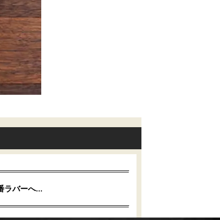
番ラバーへ…