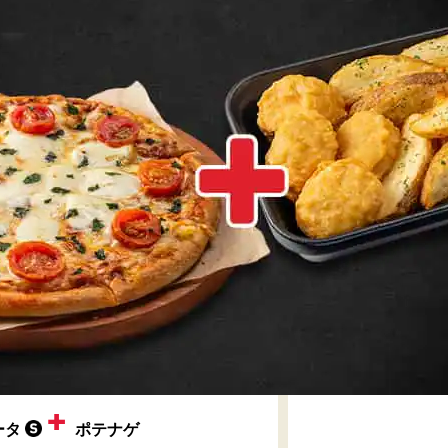
+
ータ
ポテナゲ