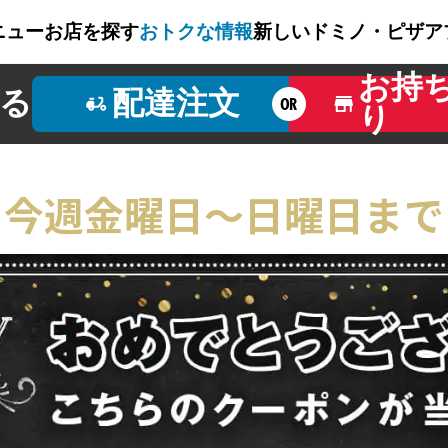
ニュー
お店を探す
おトクな情報
新しいドミノ・ピザ
ア
お持
る
配達注文
OR
り
 今週金曜日～日曜日まで