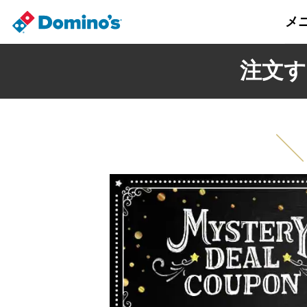
メ
注文す
╲