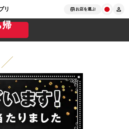
プリ
お店を選ぶ
ち帰
 ╱