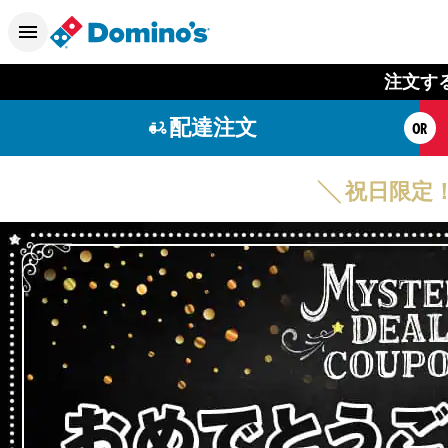
注文す
配達注文
OR
╲ 祝日限定！