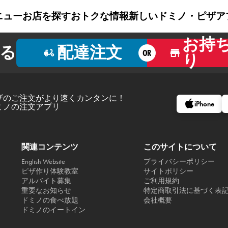
ニュー
お店を探す
おトクな情報
新しいドミノ・ピザ
ア
お持
る
配達注文
OR
り
ザのご注文がより速くカンタンに！
iPhone
ミノの注文アプリ
関連コンテンツ
このサイトについて
English Website
プライバシーポリシー
ピザ作り体験教室
サイトポリシー
アルバイト募集
ご利用規約
重要なお知らせ
特定商取引法に基づく表
ドミノの食べ放題
会社概要
ドミノのイートイン