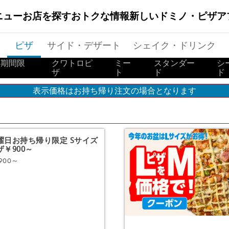
ニュー
お店を探す
おトクな情報
新しいドミノ・ピザ
ア
ピザ
サイド・デザート
シェイク・ドリンク
（期間限
クワトロピ
ミー
スタンダー
シ
ザ
ト
ド
ド
表示価格はお持ち帰り注文の場合となります
曜日お持ち帰り限定 Sサイズ
ザ￥900～
900～
注文する