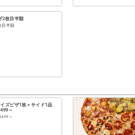
ザ2枚目半額
枚目半額
注文する
サイズピザ1枚＋サイド1品
499～
1499～