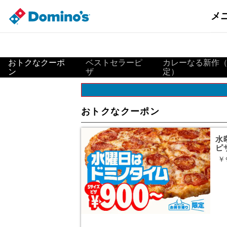
メ
おトクなクーポ
ベストセラーピ
カレーなる新作
ン
ザ
定）
おトクなクーポン
水
ピ
￥