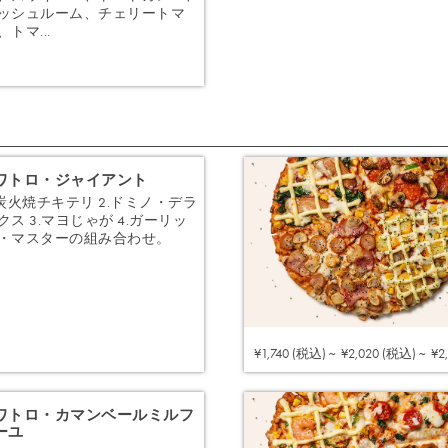
ッシュルーム、チェリートマ
、トマ...
注文する
ワトロ・ジャイアント
.炭火焼チキテリ 2.ドミノ・デラ
クス 3.マヨじゃが 4.ガーリッ
・マスターの組み合わせ。
注文する
¥1,740 (税込) ~
¥2,020 (税込) ~
¥2
ワトロ・カマンベールミルフ
ーユ