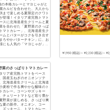
種の本格カレーとマヨじゃがと
麗カルビを合わせた、大人から
供まで楽しめる夏限定のクワト
が登場！イタリア産完熟トマト
ースに北海道産生クリームと夏
菜を合わせた「夏野菜のさっぱ
トマトカレー」、北海道産生ク
ームとバターがコクを引き出す
まろやかバターチキン」に、お
様にも人気の「マヨじゃが」...
注文する
¥1,950 (税込) ~
¥2,230 (税込) ~
¥2
野菜のさっぱりトマトカレー
タリア産完熟トマトをベース
、国産玉ねぎのオニオンソテ
、北海道産生クリームと北海道
小麦粉で作る爽やかな酸味のト
トカレー。コーンやズッキー
、チェリートマトなど彩り豊か
夏野菜が楽しめる、さっぱり爽
な夏の新作。オニオン、コー
、ズッキーニ、トマトカレー、