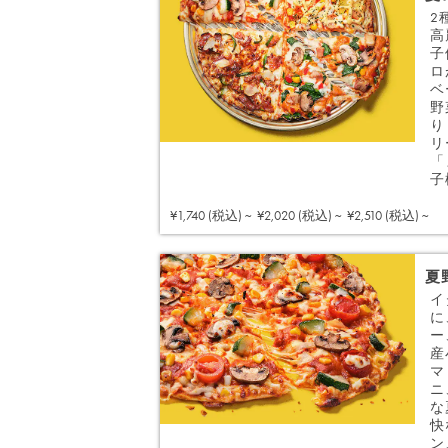
2
高
子
ロ
ベ
野
り
リ
「
子
¥1,740 (税込) ~
¥2,020 (税込) ~
¥2,510 (税込) ~
夏
イ
に
ー
産
マ
ニ
な
快
ン