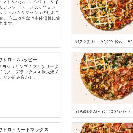
.トマト＆バジル 2.ペパロニ＆イ
リアンソーセージ 3.えび＆ガー
ック 4.ハム＆マッシュの組み合
せ。 ※生地料金は本体価格に含
れます。
注文する
¥1,740 (税込) ~
¥2,020 (税込) ~
¥2
ワトロ・2ハッピー
.マヨシュリンプ 2.マルゲリータ
.ドミノ・デラックス 4.炭火焼チ
テリの組み合わせ。
注文する
¥1,950 (税込) ~
¥2,230 (税込) ~
¥2
ワトロ・ミートマックス