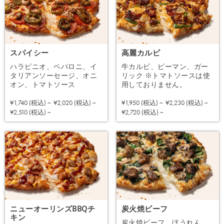
スパイシー
高麗カルビ
ハラピニオ、ペパロニ、イ
牛カルビ、ピーマン、ガー
タリアンソーセージ、オニ
リック ※トマトソースは使
オン、トマトソース
用しておりません。
¥1,740 (税込) ~
¥2,020 (税込) ~
¥1,950 (税込) ~
¥2,230 (税込) ~
注文する
注文する
¥2,510 (税込) ~
¥2,720 (税込) ~
ニューオーリンズBBQチ
炭火焼ビーフ
キン
炭火焼ビーフ、ほうれん