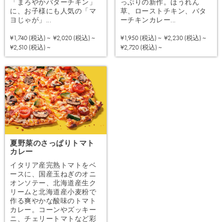
「まろやかバターチキン」
っぷりの新作。ほうれん
に、お子様にも人気の「マ
草、ローストチキン、バタ
ヨじゃが」...
ーチキンカレー...
¥1,740 (税込) ~
¥2,020 (税込) ~
¥1,950 (税込) ~
¥2,230 (税込) ~
注文する
注文する
¥2,510 (税込) ~
¥2,720 (税込) ~
夏野菜のさっぱりトマト
カレー
イタリア産完熟トマトをベ
ースに、国産玉ねぎのオニ
オンソテー、北海道産生ク
リームと北海道産小麦粉で
作る爽やかな酸味のトマト
カレー。コーンやズッキー
ニ、チェリートマトなど彩