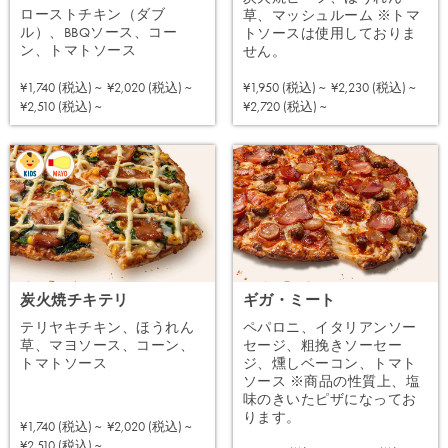
ローストチキン（ダブ
草、マッシュルーム ※トマ
ル）、BBQソース、コー
トソースは使用しておりま
ン、トマトソース
せん。
¥1,740 (税込) ~
¥2,020 (税込) ~
¥1,950 (税込) ~
¥2,230 (税込) ~
注文する
注文する
¥2,510 (税込) ~
¥2,720 (税込) ~
炭火焼チキテリ
ギガ・ミート
テリヤキチキン、ほうれん
ペパロニ、イタリアンソー
草、マヨソース、コーン、
セージ、粗挽きソーセー
トマトソース
ジ、燻しベーコン、トマト
ソース ※商品の性質上、塩
味のきいたピザになってお
ります。
¥1,740 (税込) ~
¥2,020 (税込) ~
注文する
¥2,510 (税込) ~