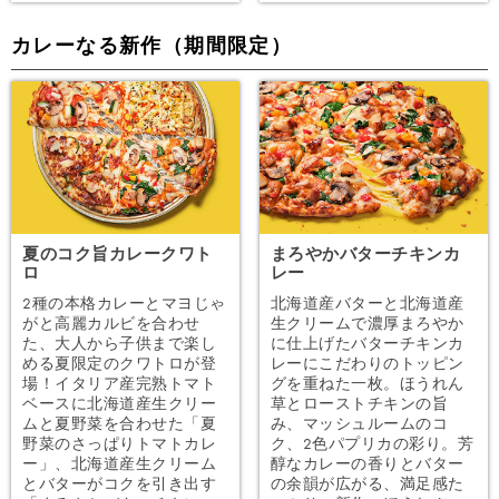
カレーなる新作（期間限定）
夏のコク旨カレークワト
まろやかバターチキンカ
ロ
レー
2種の本格カレーとマヨじゃ
北海道産バターと北海道産
がと高麗カルビを合わせ
生クリームで濃厚まろやか
た、大人から子供まで楽し
に仕上げたバターチキンカ
める夏限定のクワトロが登
レーにこだわりのトッピン
場！イタリア産完熟トマト
グを重ねた一枚。ほうれん
ベースに北海道産生クリー
草とローストチキンの旨
ムと夏野菜を合わせた「夏
み、マッシュルームのコ
野菜のさっぱりトマトカレ
ク、2色パプリカの彩り。芳
ー」、北海道産生クリーム
醇なカレーの香りとバター
とバターがコクを引き出す
の余韻が広がる、満足感た