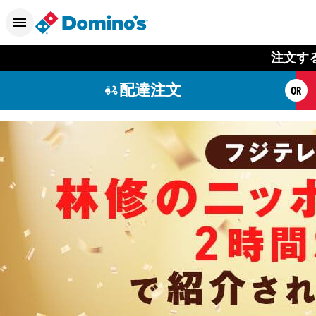
注文す
配達注文
OR