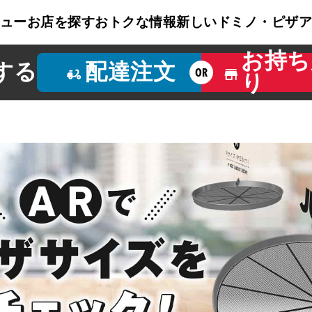
ュー
お店を探す
おトクな情報
新しいドミノ・ピザ
お持ち
する
配達注文
OR
り