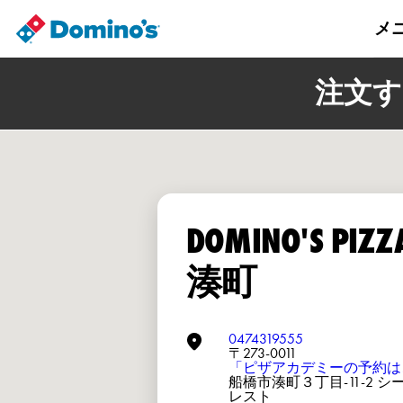
メ
注文す
DOMINO'S PIZ
湊町
0474319555
〒273-0011
「ピザアカデミーの予約は
船橋市湊町３丁目-11-2 
レスト