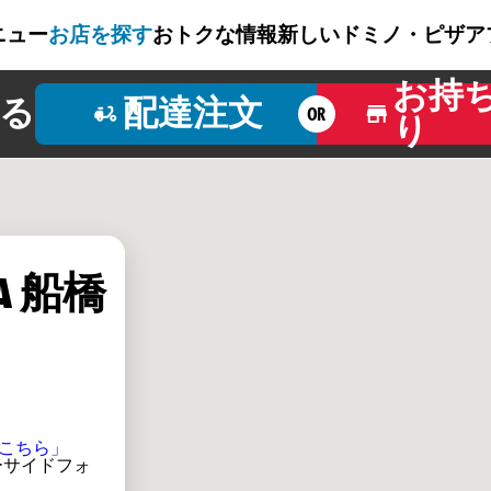
ニュー
お店を探す
おトクな情報
新しいドミノ・ピザ
ア
お持
る
配達注文
OR
り
ZA 船橋
こちら」
シーサイドフォ