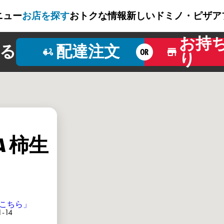
ニュー
お店を探す
おトクな情報
新しいドミノ・ピザ
ア
お持
る
配達注文
OR
り
ZA 柿生
こちら」
-14