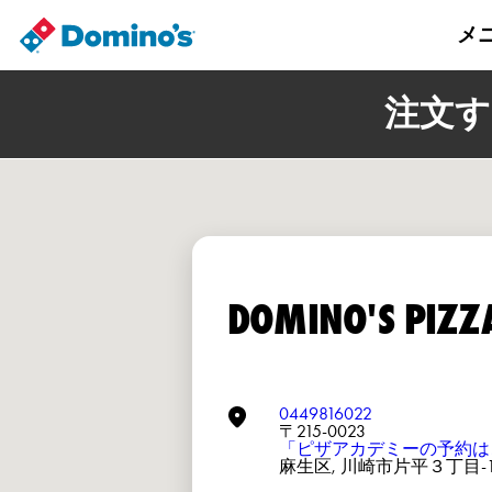
メ
注文す
DOMINO'S PIZ
0449816022
〒215-0023
「ピザアカデミーの予約は
麻生区, 川崎市片平３丁目-1