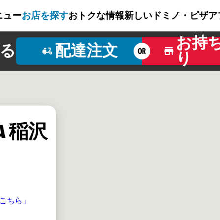
ニュー
お店を探す
おトクな情報
新しいドミノ・ピザ
ア
お持
る
配達注文
OR
り
ZA 稲沢
こちら」