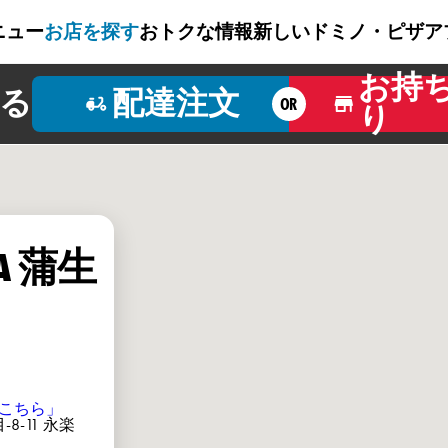
ニュー
お店を探す
おトクな情報
新しいドミノ・ピザ
ア
お持
る
配達注文
OR
り
ZA 蒲生
こちら」
8-11 永楽