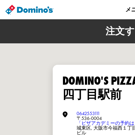
メ
注文す
DOMINO'S PIZ
四丁目駅前
0642553111
〒536-0004
「ピザアカデミーの予約は
城東区, 大阪市今福西１丁目-
ビル