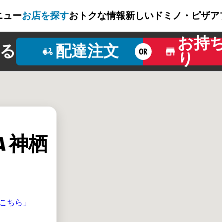
ニュー
お店を探す
おトクな情報
新しいドミノ・ピザ
ア
お持
る
配達注文
OR
り
ZA 神栖
こちら」