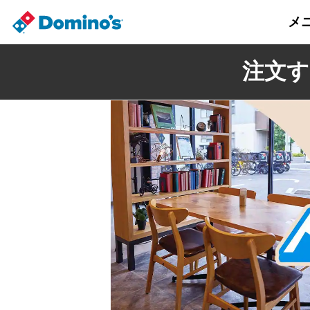
メ
注文す