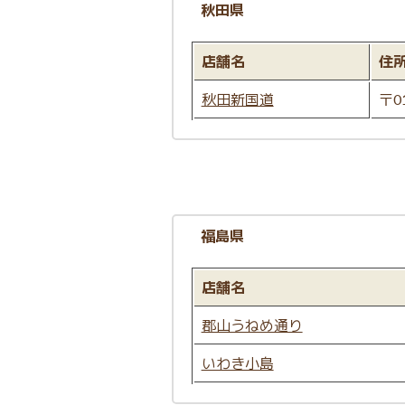
秋田県
店舗名
住
秋田新国道
〒0
福島県
店舗名
郡山うねめ通り
いわき小島