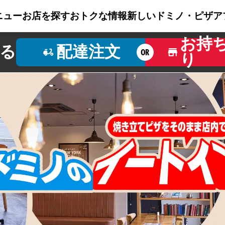
ニュー
お店を探す
おトクな情報
新しいドミノ・ピザ
ア
お持
る
配達注文
OR
り