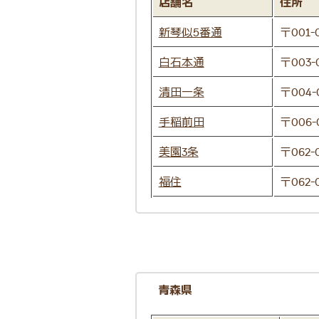
店舗名
住所
新琴似5番通
〒001
白石本通
〒003
清田一条
〒004
手稲前田
〒006
美園3条
〒062
福住
〒062
青森県