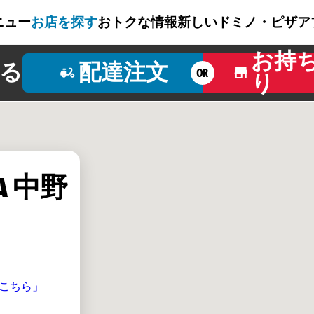
ニュー
お店を探す
おトクな情報
新しいドミノ・ピザ
ア
お持
る
配達注文
OR
り
ZA 中野
こちら」